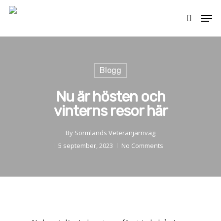
Skip
Men
to
search
main
content
Blogg
Nu är hösten och
vinterns resor här
By
Sörmlands Veteranjärnväg
5 september, 2023
No Comments