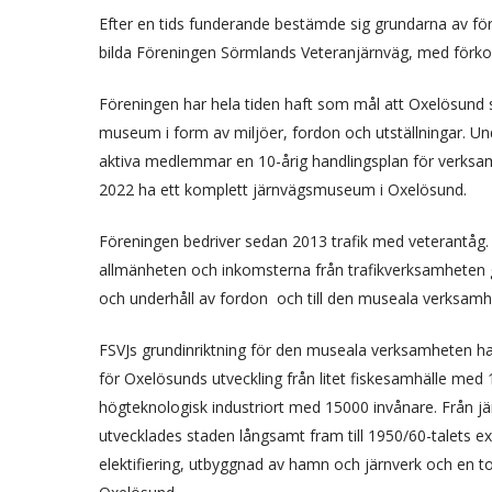
Efter en tids funderande bestämde sig grundarna av för
bilda Föreningen Sörmlands Veteranjärnväg, med förko
Föreningen har hela tiden haft som mål att Oxelösund s
museum i form av miljöer, fordon och utställningar. U
aktiva medlemmar en 10-årig handlingsplan för verksam
2022 ha ett komplett järnvägsmuseum i Oxelösund.
Föreningen bedriver sedan 2013 trafik med veterantåg.
allmänheten och inkomsterna från trafikverksamheten gå
och underhåll av fordon och till den museala verksamh
FSVJs grundinriktning för den museala verksamheten h
för Oxelösunds utveckling från litet fiskesamhälle med 1
högteknologisk industriort med 15000 invånare. Från 
utvecklades staden långsamt fram till 1950/60-talets 
elektifiering, utbyggnad av hamn och järnverk och en 