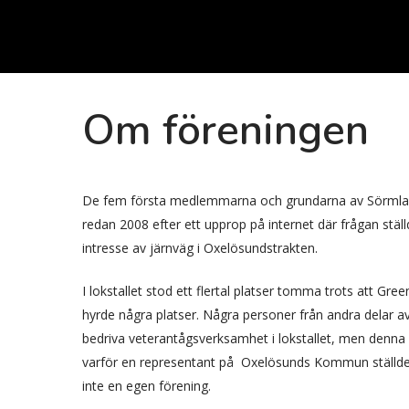
Om föreningen
De fem första medlemmarna och grundarna av Sörmla
redan 2008 efter ett upprop på internet där frågan st
intresse av järnväg i Oxelösundstrakten.
I lokstallet stod ett flertal platser tomma trots att G
hyrde några platser. Några personer från andra delar a
bedriva veterantågsverksamhet i lokstallet, men denna
varför en representant på Oxelösunds Kommun ställde d
inte en egen förening.