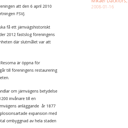
Mikael Däckfors,
eningen att den 6 april 2010
2008-01-16
rtningen FSVJ.
ka få ett järnvägshistoriskt
nder 2012 fastslog föreningens
heten där slutmålet var att
 Resorna är öppna för
r till föreningens restaurering
eten.
andlar om järnvägens betydelse
200 invånare till en
järnvägens anläggande år 1877
explosionsartade expansion med
total ombyggnad av hela staden