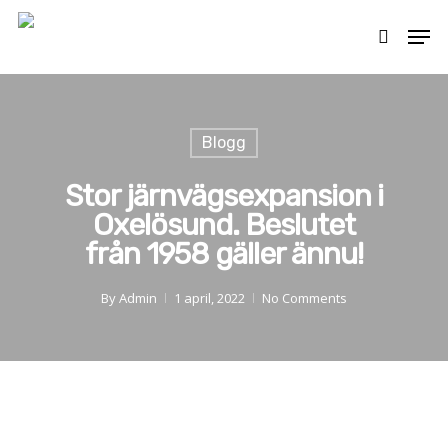
Skip
Men
to
search
main
content
Blogg
Stor järnvägsexpansion i
Oxelösund. Beslutet
från 1958 gäller ännu!
By
Admin
1 april, 2022
No Comments