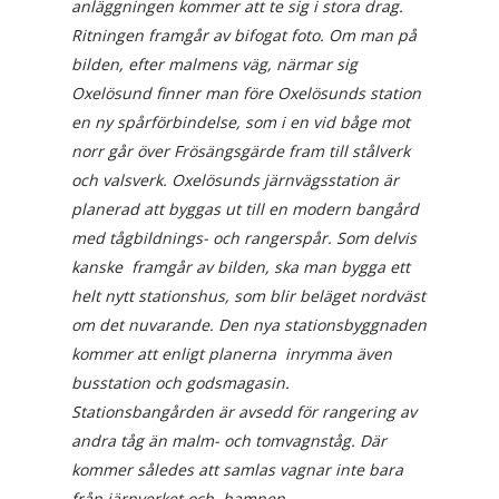
anläggningen kommer att te sig i stora drag.
Ritningen framgår av bifogat foto. Om man på
bilden, efter malmens väg, närmar sig
Oxelösund finner man före Oxelösunds station
en ny spårförbindelse, som i en vid båge mot
norr går över Frösängsgärde fram till stålverk
och valsverk. Oxelösunds järnvägsstation är
planerad att byggas ut till en modern bangård
med tågbildnings- och rangerspår. Som delvis
kanske framgår av bilden, ska man bygga ett
helt nytt stationshus, som blir beläget nordväst
om det nuvarande. Den nya stationsbyggnaden
kommer att enligt planerna inrymma även
busstation och godsmagasin.
Stationsbangården är avsedd för rangering av
andra tåg än malm- och tomvagnståg. Där
kommer således att samlas vagnar inte bara
från järnverket och hamnen.